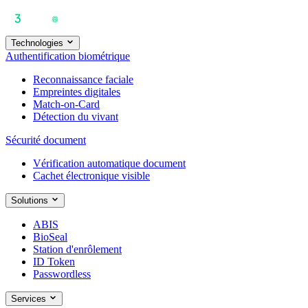
Technologies
Authentification biométrique
Reconnaissance faciale
Empreintes digitales
Match-on-Card
Détection du vivant
Sécurité document
Vérification automatique document
Cachet électronique visible
Solutions
ABIS
BioSeal
Station d'enrôlement
ID Token
Passwordless
Services