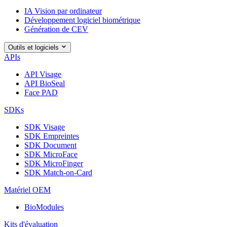
IA Vision par ordinateur
Développement logiciel biométrique
Génération de CEV
Outils et logiciels
APIs
API Visage
API BioSeal
Face PAD
SDKs
SDK Visage
SDK Empreintes
SDK Document
SDK MicroFace
SDK MicroFinger
SDK Match-on-Card
Matériel OEM
BioModules
Kits d'évaluation