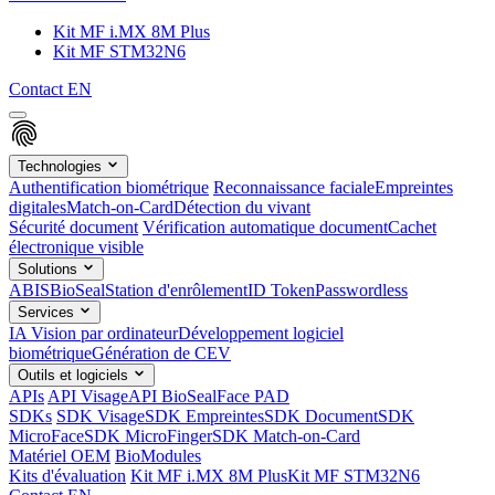
Kit MF i.MX 8M Plus
Kit MF STM32N6
Contact
EN
Technologies
Authentification biométrique
Reconnaissance faciale
Empreintes
digitales
Match-on-Card
Détection du vivant
Sécurité document
Vérification automatique document
Cachet
électronique visible
Solutions
ABIS
BioSeal
Station d'enrôlement
ID Token
Passwordless
Services
IA Vision par ordinateur
Développement logiciel
biométrique
Génération de CEV
Outils et logiciels
APIs
API Visage
API BioSeal
Face PAD
SDKs
SDK Visage
SDK Empreintes
SDK Document
SDK
MicroFace
SDK MicroFinger
SDK Match-on-Card
Matériel OEM
BioModules
Kits d'évaluation
Kit MF i.MX 8M Plus
Kit MF STM32N6