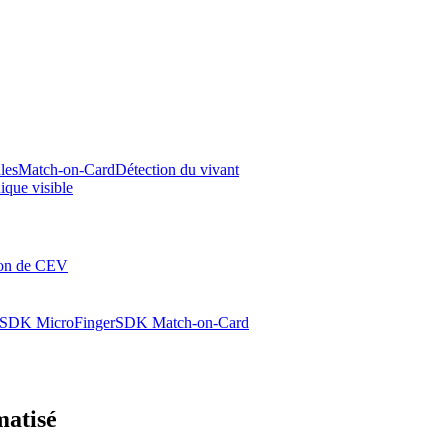
les
Match-on-Card
Détection du vivant
ique visible
ion de CEV
SDK MicroFinger
SDK Match-on-Card
matisé