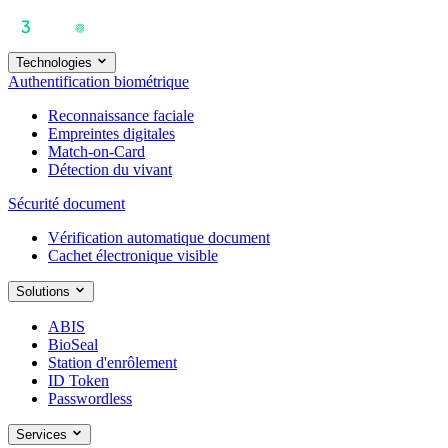
Technologies
Authentification biométrique
Reconnaissance faciale
Empreintes digitales
Match-on-Card
Détection du vivant
Sécurité document
Vérification automatique document
Cachet électronique visible
Solutions
ABIS
BioSeal
Station d'enrôlement
ID Token
Passwordless
Services