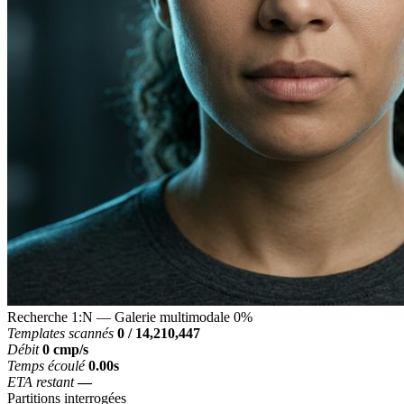
Recherche 1:N — Galerie multimodale
0%
Templates scannés
0
/ 14,210,447
Débit
0
cmp/s
Temps écoulé
0.00s
ETA restant
—
Partitions interrogées