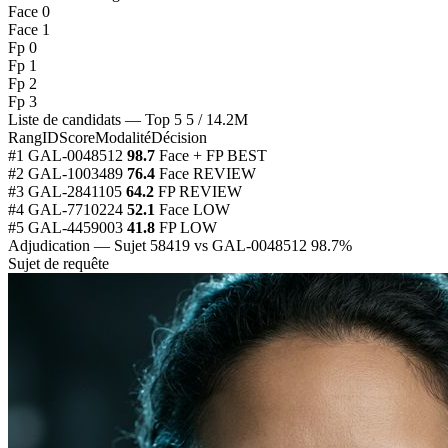
Face 0
Face 1
Fp 0
Fp 1
Fp 2
Fp 3
Liste de candidats — Top 5
5 / 14.2M
Rang
ID
Score
Modalité
Décision
#1
GAL-0048512
98.7
Face + FP
BEST
#2
GAL-1003489
76.4
Face
REVIEW
#3
GAL-2841105
64.2
FP
REVIEW
#4
GAL-7710224
52.1
Face
LOW
#5
GAL-4459003
41.8
FP
LOW
Adjudication — Sujet 58419 vs GAL-0048512
98.7%
Sujet de requête