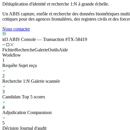
Déduplication d'identité et recherche 1:N à grande échelle.
Un ABIS capture, enrôle et recherche des données biométriques multi
critiques pour des agences frontalières, des registres civils et des forc
Nous contacter
id3 ABIS Console
—
Transaction #TX-58419
Fichier
Recherche
Galerie
Outils
Aide
Workflow
1
Requête
Sujet reçu
2
Recherche 1:N
Galerie scannée
3
Candidats
Top 5 scores
4
Adjudication
Comparaison
5
Décision
Journal d'audit