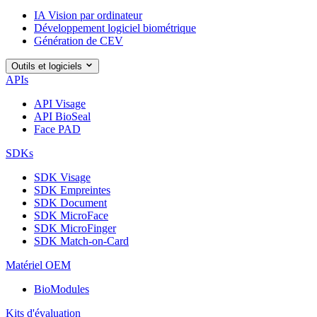
IA Vision par ordinateur
Développement logiciel biométrique
Génération de CEV
Outils et logiciels
APIs
API Visage
API BioSeal
Face PAD
SDKs
SDK Visage
SDK Empreintes
SDK Document
SDK MicroFace
SDK MicroFinger
SDK Match-on-Card
Matériel OEM
BioModules
Kits d'évaluation