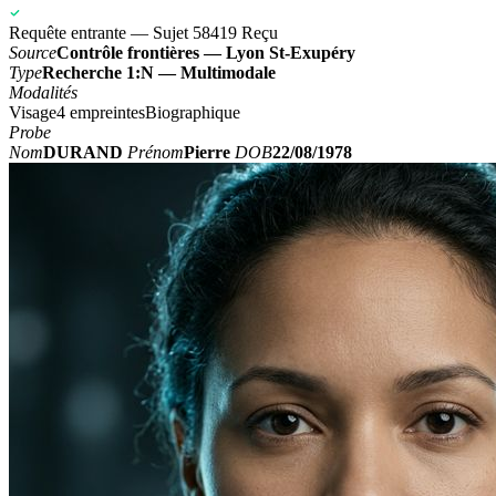
Requête entrante — Sujet 58419
OK
Source
Contrôle frontières — Lyon St-Exupéry
Type
Recherche 1:N — Multimodale
Modalités
Visage
4 empreintes
Biographique
Probe
Nom
DURAND
Prénom
Pierre
DOB
22/08/1978