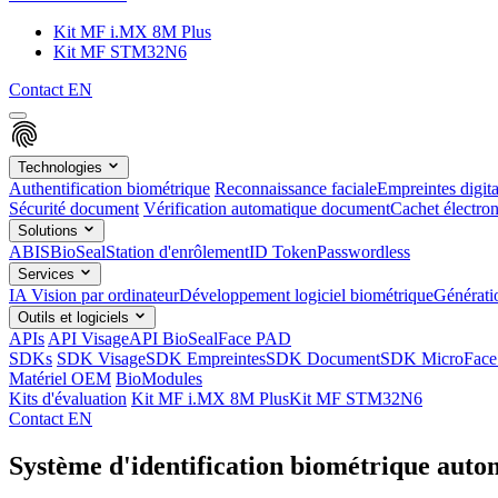
Kit MF i.MX 8M Plus
Kit MF STM32N6
Contact
EN
Technologies
Authentification biométrique
Reconnaissance faciale
Empreintes digita
Sécurité document
Vérification automatique document
Cachet électron
Solutions
ABIS
BioSeal
Station d'enrôlement
ID Token
Passwordless
Services
IA Vision par ordinateur
Développement logiciel biométrique
Générat
Outils et logiciels
APIs
API Visage
API BioSeal
Face PAD
SDKs
SDK Visage
SDK Empreintes
SDK Document
SDK MicroFace
Matériel OEM
BioModules
Kits d'évaluation
Kit MF i.MX 8M Plus
Kit MF STM32N6
Contact
EN
Système d'identification biométrique auto