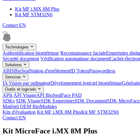
Kit MF i.MX 8M Plus
Kit MF STM32N6
Contact
EN
Technologies
Authentification biométrique
Reconnaissance faciale
Empreintes digita
Sécurité document
Vérification automatique document
Cachet électron
Solutions
ABIS
BioSeal
Station d'enrôlement
ID Token
Passwordless
Services
IA Vision par ordinateur
Développement logiciel biométrique
Générat
Outils et logiciels
APIs
API Visage
API BioSeal
Face PAD
SDKs
SDK Visage
SDK Empreintes
SDK Document
SDK MicroFace
Matériel OEM
BioModules
Kits d'évaluation
Kit MF i.MX 8M Plus
Kit MF STM32N6
Contact
EN
Kit MicroFace i.MX 8M Plus