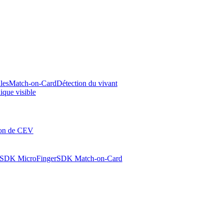
les
Match-on-Card
Détection du vivant
ique visible
ion de CEV
SDK MicroFinger
SDK Match-on-Card