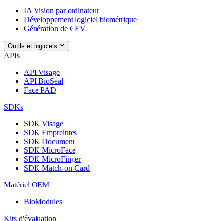
IA Vision par ordinateur
Développement logiciel biométrique
Génération de CEV
Outils et logiciels
APIs
API Visage
API BioSeal
Face PAD
SDKs
SDK Visage
SDK Empreintes
SDK Document
SDK MicroFace
SDK MicroFinger
SDK Match-on-Card
Matériel OEM
BioModules
Kits d'évaluation