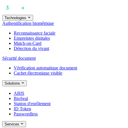
Technologies
Authentification biométrique
Reconnaissance faciale
Empreintes digitales
Match-on-Card
Détection du vivant
Sécurité document
Vérification automatique document
Cachet électronique visible
Solutions
ABIS
BioSeal
Station d'enrôlement
ID Token
Passwordless
Services