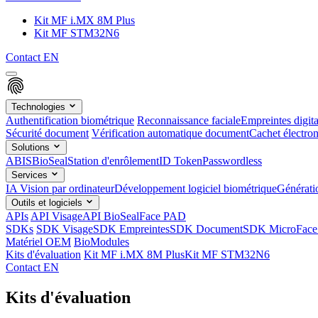
Kit MF i.MX 8M Plus
Kit MF STM32N6
Contact
EN
Technologies
Authentification biométrique
Reconnaissance faciale
Empreintes digita
Sécurité document
Vérification automatique document
Cachet électron
Solutions
ABIS
BioSeal
Station d'enrôlement
ID Token
Passwordless
Services
IA Vision par ordinateur
Développement logiciel biométrique
Générat
Outils et logiciels
APIs
API Visage
API BioSeal
Face PAD
SDKs
SDK Visage
SDK Empreintes
SDK Document
SDK MicroFace
Matériel OEM
BioModules
Kits d'évaluation
Kit MF i.MX 8M Plus
Kit MF STM32N6
Contact
EN
Kits d'évaluation