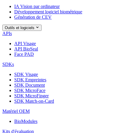
IA Vision par ordinateur
Développement logiciel biométrique
Génération de CEV
Outils et logiciels
APIs
API Visage
API BioSeal
Face PAD
SDKs
SDK Visage
SDK Empreintes
SDK Document
SDK MicroFace
SDK MicroFinger
SDK Match-on-Card
Matériel OEM
BioModules
Kits d'évaluation