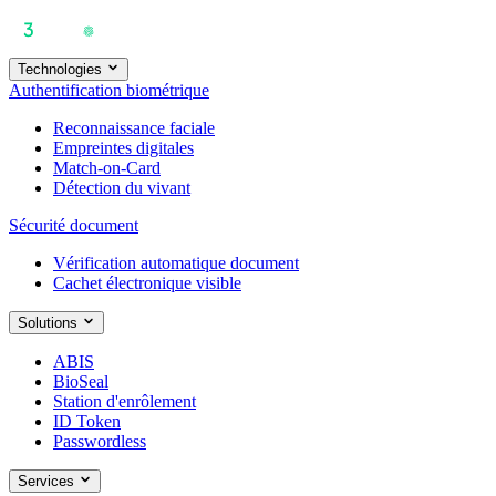
Technologies
Authentification biométrique
Reconnaissance faciale
Empreintes digitales
Match-on-Card
Détection du vivant
Sécurité document
Vérification automatique document
Cachet électronique visible
Solutions
ABIS
BioSeal
Station d'enrôlement
ID Token
Passwordless
Services