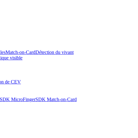
les
Match-on-Card
Détection du vivant
ique visible
ion de CEV
SDK MicroFinger
SDK Match-on-Card