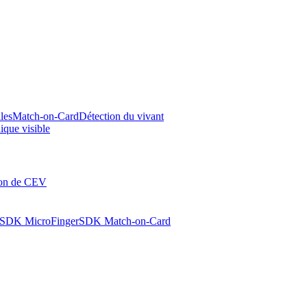
les
Match-on-Card
Détection du vivant
ique visible
ion de CEV
SDK MicroFinger
SDK Match-on-Card