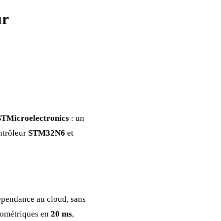
ur
STMicroelectronics
: un
ntrôleur
STM32N6
et
épendance au cloud, sans
biométriques en
20 ms
,