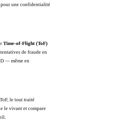
 pour une confidentialité
ur
Time-of-Flight (ToF)
tentatives de fraude en
s 2D — même en
F, le tout traité
ie le vivant et compare
il.