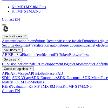
Kit MF i.MX 8M Plus
Kit MF STM32N6
Contact
EN
Technologies
Authentification biométrique
Reconnaissance faciale
Empreintes digita
Sécurité document
Vérification automatique document
Cachet électron
Solutions
ABIS
BioSeal
Station d'enrôlement
ID Token
Passwordless
Services
IA Vision par ordinateur
Développement logiciel biométrique
Générat
Outils et logiciels
APIs
API Visage
API BioSeal
Face PAD
SDKs
SDK Visage
SDK Empreintes
SDK Document
SDK MicroFace
Matériel OEM
BioModules
Kits d'évaluation
Kit MF i.MX 8M Plus
Kit MF STM32N6
Contact
EN