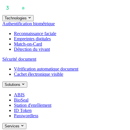
Technologies
Authentification biométrique
Reconnaissance faciale
Empreintes digitales
Match-on-Card
Détection du vivant
Sécurité document
Vérification automatique document
Cachet électronique visible
Solutions
ABIS
BioSeal
Station d'enrôlement
ID Token
Passwordless
Services