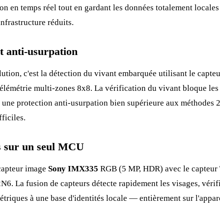
ion en temps réel tout en gardant les données totalement locales
nfrastructure réduits.
t anti-usurpation
lution, c'est la détection du vivant embarquée utilisant le capte
élémétrie multi-zones 8x8. La vérification du vivant bloque les 
nt une protection anti-usurpation bien supérieure aux méthode
ficiles.
s sur un seul MCU
capteur image
Sony IMX335
RGB (5 MP, HDR) avec le capteur To
6. La fusion de capteurs détecte rapidement les visages, vérif
étriques à une base d'identités locale — entièrement sur l'appare