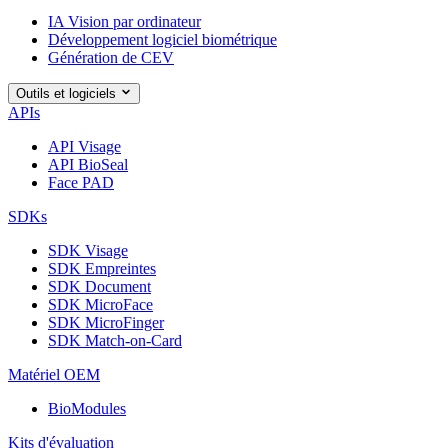
IA Vision par ordinateur
Développement logiciel biométrique
Génération de CEV
Outils et logiciels
APIs
API Visage
API BioSeal
Face PAD
SDKs
SDK Visage
SDK Empreintes
SDK Document
SDK MicroFace
SDK MicroFinger
SDK Match-on-Card
Matériel OEM
BioModules
Kits d'évaluation